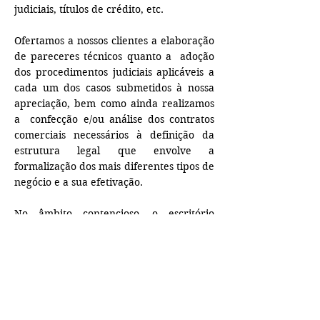
judiciais, títulos de crédito, etc.
Ofertamos a nossos clientes a elaboração
de pareceres técnicos quanto a adoção
dos procedimentos judiciais aplicáveis a
cada um dos casos submetidos à nossa
apreciação, bem como ainda realizamos
a confecção e/ou análise dos contratos
comerciais necessários à definição da
estrutura legal que envolve a
formalização dos mais diferentes tipos de
negócio e a sua efetivação.
No âmbito contencioso, o escritório
patrocina os interesses dos clientes
perante juízos estaduais e federais, em
todas as suas instâncias (inclusive
perante o Superior Tribunal de Justiça e
Supremo Tribunal Federal), trabalhando
com o apoio das demais áreas do