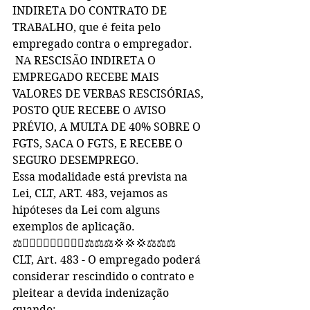
INDIRETA DO CONTRATO DE 
TRABALHO, que é feita pelo 
empregado contra o empregador.
 NA RESCISÃO INDIRETA O 
EMPREGADO RECEBE MAIS 
VALORES DE VERBAS RESCISÓRIAS, 
POSTO QUE RECEBE O AVISO 
PRÉVIO, A MULTA DE 40% SOBRE O 
FGTS, SACA O FGTS, E RECEBE O 
SEGURO DESEMPREGO.
Essa modalidade está prevista na 
Lei, CLT, ART. 483, vejamos as 
hipóteses da Lei com alguns 
exemplos de aplicação.
⚖️🧑🏻‍⚖️👩🏻‍⚖️👨🏻‍⚖️⚖️⚖️⚖️💢💢💢⚖️⚖️⚖️
CLT, Art. 483 - O empregado poderá 
considerar rescindido o contrato e 
pleitear a devida indenização 
quando: