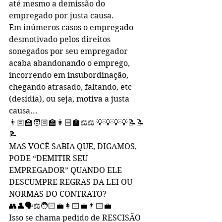
até mesmo a demissão do 
empregado por justa causa.
Em inúmeros casos o empregado 
desmotivado pelos direitos 
sonegados por seu empregador 
acaba abandonando o emprego, 
incorrendo em insubordinação, 
chegando atrasado, faltando, etc 
(desídia), ou seja, motiva a justa 
causa...
👨🏻‍🏫🧑🏻‍🏫👩🏻‍🏫⚖️⚖️ 💡💡💡💡📝📝
📝
MAS VOCÊ SABIA QUE, DIGAMOS, 
PODE “DEMITIR SEU 
EMPREGADOR” QUANDO ELE 
DESCUMPRE REGRAS DA LEI OU 
NORMAS DO CONTRATO?
👥👤🗣⚖️🧑🏻‍💼👩🏻‍💼👨🏻‍💼
Isso se chama pedido de RESCISÃO 