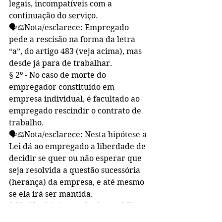
legais, incompatíveis com a 
continuação do serviço.
🗣⚖️Nota/esclarece: Empregado 
pede a rescisão na forma da letra 
“a”, do artigo 483 (veja acima), mas 
desde já para de trabalhar.
§ 2º - No caso de morte do 
empregador constituído em 
empresa individual, é facultado ao 
empregado rescindir o contrato de 
trabalho.
🗣⚖️Nota/esclarece: Nesta hipótese a 
Lei dá ao empregado a liberdade de 
decidir se quer ou não esperar que 
seja resolvida a questão sucessória 
(herança) da empresa, e até mesmo 
se ela irá ser mantida.
§ 3º - Nas hipóteses das letras "d" e 
"g", poderá o empregado pleitear a 